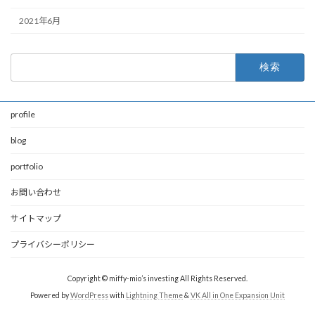
2021年6月
検
索:
profile
blog
portfolio
お問い合わせ
サイトマップ
プライバシーポリシー
Copyright © miffy-mio’s investing All Rights Reserved.
Powered by
WordPress
with
Lightning Theme
&
VK All in One Expansion Unit