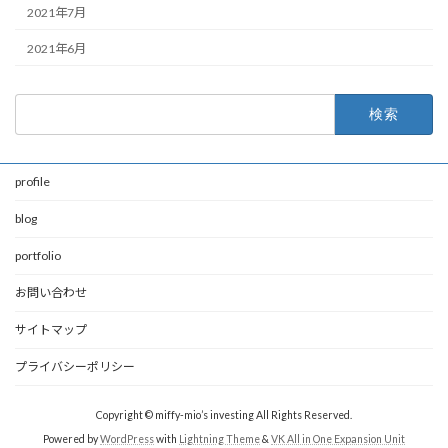
2021年7月
2021年6月
検
索:
profile
blog
portfolio
お問い合わせ
サイトマップ
プライバシーポリシー
Copyright © miffy-mio’s investing All Rights Reserved.
Powered by
WordPress
with
Lightning Theme
&
VK All in One Expansion Unit