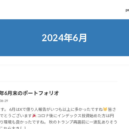
p
2024年6月
24年6月末のポートフォリオ
06-29
fyです。 6月はXで億り人報告がいつも以上に多かったですね
皆さ
でとうございます
コロナ後にインデックス投資始めた方は円
り環境も良かったですね。 秋のトランプ再選前に一波乱ありそう
こから大き […]