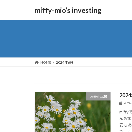
コ
ナ
miffy-mio’s investing
ン
ビ
テ
ゲ
ン
ー
ツ
シ
へ
ョ
ス
ン
キ
に
ッ
移
HOME
2024年6月
プ
動
20
portfolio公開
2024-
mif
んおめ
安もあ
で、こ