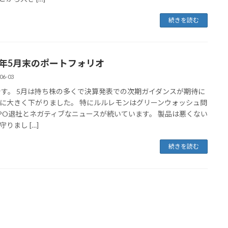
続きを読む
24年5月末のポートフォリオ
06-03
fyです。 5月は持ち株の多くで決算発表での次期ガイダンスが期待に
に大きく下がりました。 特にルルレモンはグリーンウォッシュ問
PO退社とネガティブなニュースが続いています。 製品は悪くない
りまし […]
続きを読む