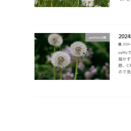
20
portfolio公開
2024-
mif
届かず
題、C
ので見守